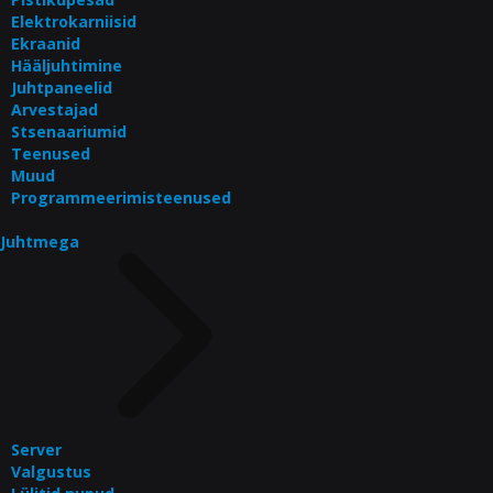
Elektrokarniisid
Ekraanid
Hääljuhtimine
Juhtpaneelid
Arvestajad
Stsenaariumid
Teenused
Muud
Programmeerimisteenused
Juhtmega
Server
Valgustus