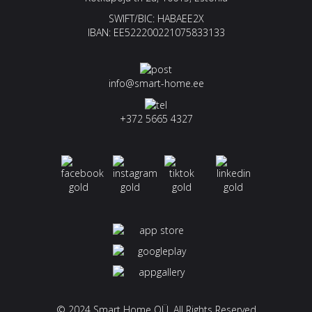
SWIFT/BIC: HABAEE2X
IBAN: EE522200221075833133
info@smart-home.ee
+372 5665 4327
© 2024 Smart Home OÜ. All Rights Reserved.