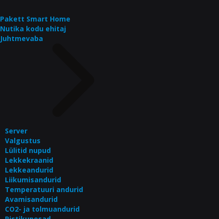
Pakett Smart Home
Nutika kodu ehitaj
Juhtmevaba
Server
Valgustus
Lülitid nupud
Lekkekraanid
Lekkeandurid
Liikumisandurid
Temperatuuri andurid
Avamisandurid
CO2- ja tolmuandurid
Pistikupesad