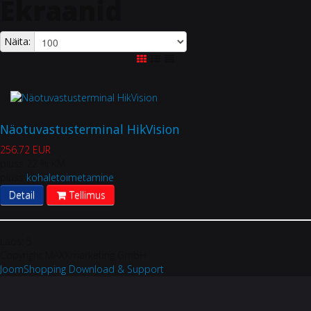
Ekraanid
Näita:
Näotuvastusterminal HikVision
256.72 EUR
pluss 22 % KM
pluss
kohaletoimetamine
Detail
Tellimus
Laos:
5
Copyright MAXXmarketing GmbH
JoomShopping Download & Support