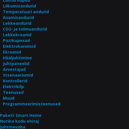
Lülitid nupud
Liikumisandurid
Temperatuuri andurid
Avamisandurid
Lekkeandurid
CO2- ja tolmuandurid
Lekkekraanid
Pistikupesad
Elektrokarniisid
Ekraanid
Hääljuhtimine
Juhtpaneelid
Arvestajad
Stsenaariumid
Kontrollerid
Elektrikilp
Teenused
Muud
Programmeerimisteenused
Pakett Smart Home
Nutika kodu ehitaj
Juhtmevaba