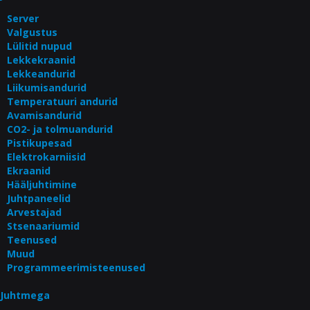
Server
Valgustus
Lülitid nupud
Lekkekraanid
Lekkeandurid
Liikumisandurid
Temperatuuri andurid
Avamisandurid
CO2- ja tolmuandurid
Pistikupesad
Elektrokarniisid
Ekraanid
Hääljuhtimine
Juhtpaneelid
Arvestajad
Stsenaariumid
Teenused
Muud
Programmeerimisteenused
Juhtmega