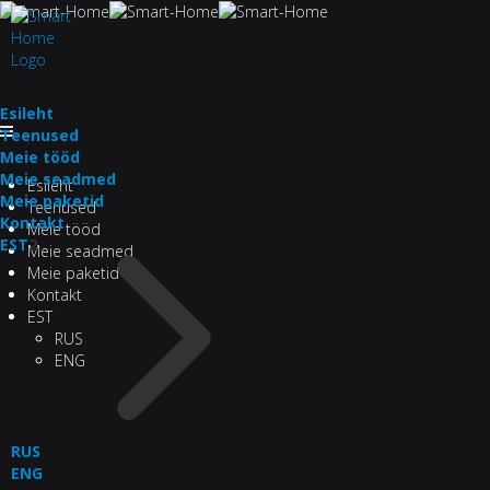
Esileht
Teenused
Meie tööd
Meie seadmed
Esileht
Meie paketid
Teenused
Kontakt
Meie tööd
EST
2
Meie seadmed
Meie paketid
Kontakt
EST
RUS
ENG
RUS
ENG