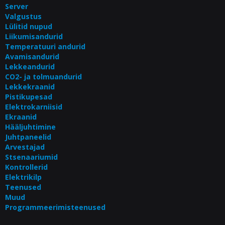
Server
Valgustus
Lülitid nupud
Liikumisandurid
Temperatuuri andurid
Avamisandurid
Lekkeandurid
CO2- ja tolmuandurid
Lekkekraanid
Pistikupesad
Elektrokarniisid
Ekraanid
Hääljuhtimine
Juhtpaneelid
Arvestajad
Stsenaariumid
Kontrollerid
Elektrikilp
Teenused
Muud
Programmeerimisteenused