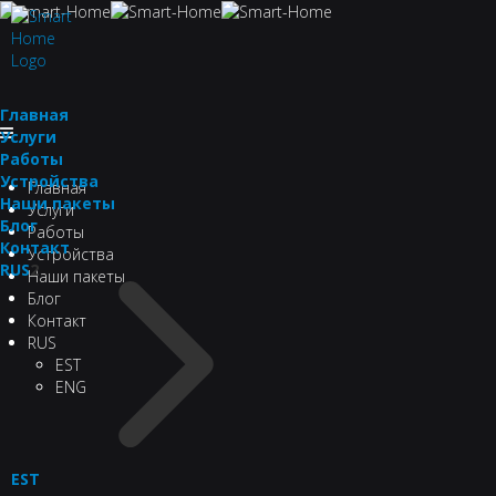
Главная
Услуги
Работы
Устройства
Главная
Наши пакеты
Услуги
Блог
Работы
Контакт
Устройства
RUS
2
Наши пакеты
Блог
Контакт
RUS
EST
ENG
EST