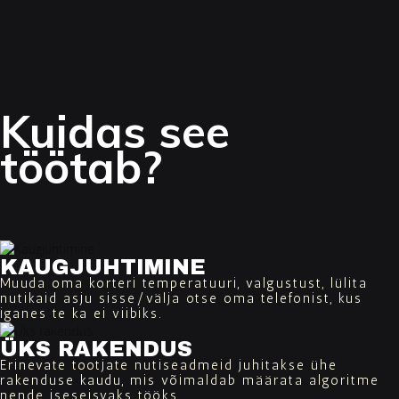
Kuidas see
töötab?
KAUGJUHTIMINE
Muuda oma korteri temperatuuri, valgustust, lülita
nutikaid asju sisse/välja otse oma telefonist, kus
iganes te ka ei viibiks.
ÜKS RAKENDUS
Erinevate tootjate nutiseadmeid juhitakse ühe
rakenduse kaudu, mis võimaldab määrata algoritme
nende iseseisvaks tööks.