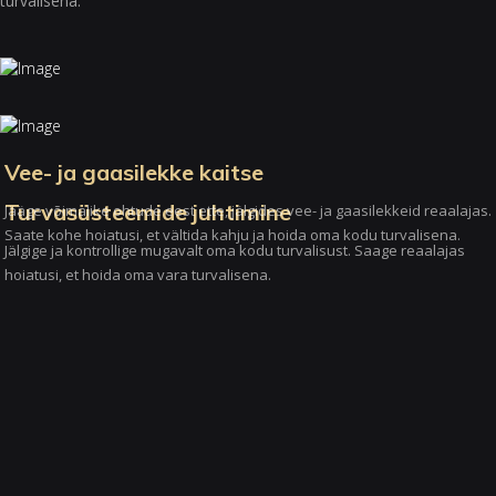
turvalisena.
Vee- ja gaasilekke kaitse
Turvasüsteemide juhtimine
Jääge võimalike ohtude eest ette, jälgides vee- ja gaasilekkeid reaalajas.
Saate kohe hoiatusi, et vältida kahju ja hoida oma kodu turvalisena.
Jälgige ja kontrollige mugavalt oma kodu turvalisust. Saage reaalajas
hoiatusi, et hoida oma vara turvalisena.