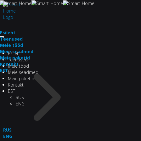
Esileht
Teenused
Meie tööd
Meie seadmed
Esileht
Meie paketid
Teenused
Kontakt
Meie tööd
EST
2
Meie seadmed
Meie paketid
Kontakt
EST
RUS
ENG
RUS
ENG