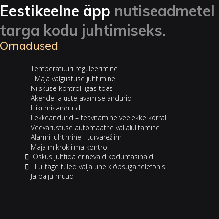
Eestikeelne äpp
nutiseadmetel
targa kodu juhtimiseks.
Omadused
‎ ‎ Temperatuuri reguleerimine
‎ ‎‎ ‎‎ ‎ Maja valgustuse juhtimine
‎ ‎ Niiskuse kontroll igas toas
‎ ‎ Akende ja uste avamise andurid
‎ ‎ Liikumisandurid
‎ ‎ Lekkeandurid – teavitamine veelekke korral
‎ ‎ Veevarustuse automaatne väljalülitamine
‎ ‎ Alarmi juhtimine - turvarežiim
‎ ‎ Maja mikrokliima kontroll
‎ Oskus juhtida erinevaid kodumasinaid
‎ ‎ Lülitage tuled välja ühe klõpsuga telefonis
‎ ‎ Ja palju muud